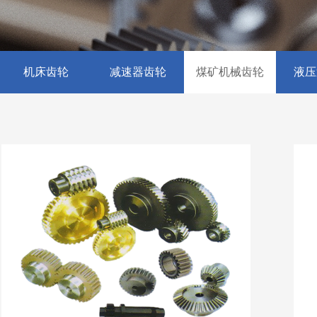
机床齿轮
减速器齿轮
煤矿机械齿轮
液压